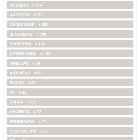
INTERNET
x 414
QUESTION
x 371
ORDENADOR
x 252
SEGURIDAD
x 190
PROBLEMA
x 182
OPTIMIZACIÓN
x 122
WINDOWS
x 88
ANTIVIRUS
x 86
PAGINA
x 85
PC
x 82
ERROR
x 72
ARCHIVOS
x 72
PROGRAMAS
x 71
CONTRASEÑA
x 67