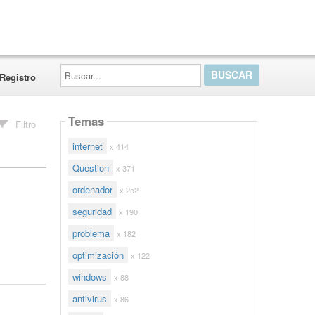
Buscar...
Registro
Temas
Filtro
internet
x 414
Question
x 371
ordenador
x 252
seguridad
x 190
problema
x 182
optimización
x 122
windows
x 88
antivirus
x 86