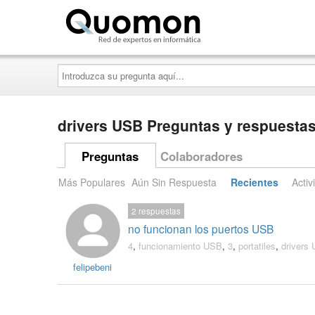
Quomon.es
Introduzca
su
pregunta
aquí...
drivers USB Preguntas y respuesta
Preguntas
Colaboradores
Más Populares
Aún Sin Respuesta
Recientes
Activ
2
respuestas
no funcionan los puertos USB
4
,
funcionamiento USB
,
3
,
portatiles
,
drivers
felipebeni