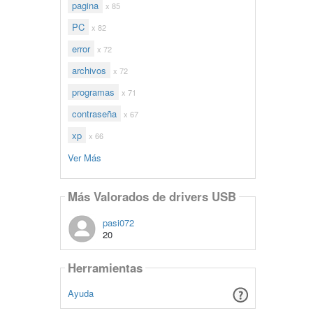
pagina
x 85
PC
x 82
error
x 72
archivos
x 72
programas
x 71
contraseña
x 67
xp
x 66
Ver Más
Más Valorados de drivers USB
pasi072
20
Herramientas
Ayuda