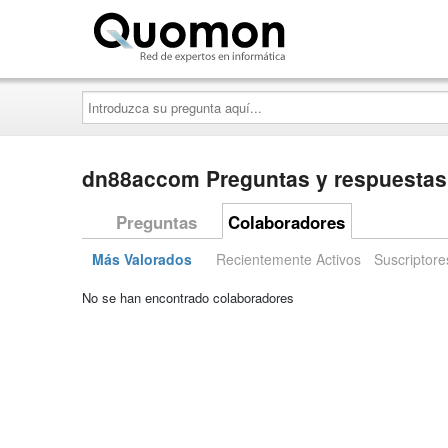
Quomon.es
Introduzca
su
pregunta
aquí...
dn88accom Preguntas y respuestas
Preguntas
Colaboradores
Más Valorados
Recientemente Activos
Suscriptore
No se han encontrado colaboradores