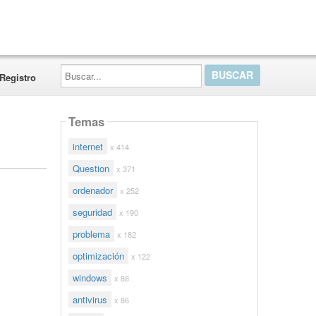
Buscar...
Registro
Temas
internet
x 414
Question
x 371
ordenador
x 252
seguridad
x 190
problema
x 182
optimización
x 122
windows
x 88
antivirus
x 86