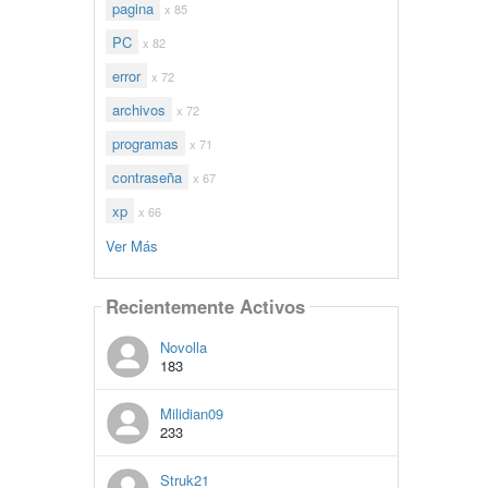
pagina
x 85
PC
x 82
error
x 72
archivos
x 72
programas
x 71
contraseña
x 67
xp
x 66
Ver Más
Recientemente Activos
Novolla
183
Milidian09
233
Struk21