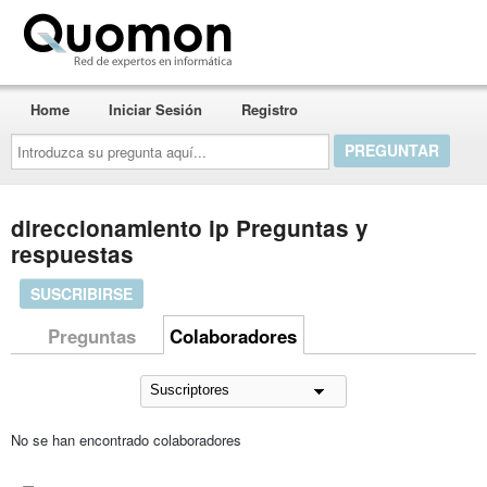
Quomon.es
Home
Iniciar Sesión
Registro
Introduzca
su
pregunta
aquí...
direccionamiento ip Preguntas y
respuestas
SUSCRIBIRSE
Preguntas
Colaboradores
No se han encontrado colaboradores