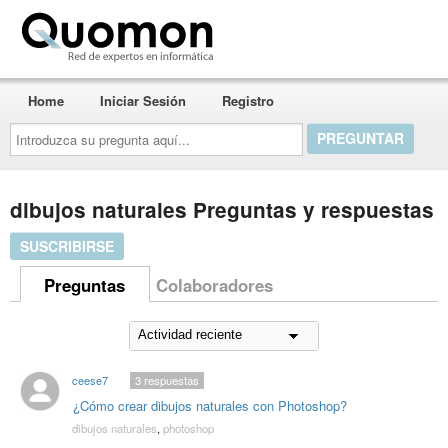
Quomon.es
Home
Iniciar Sesión
Registro
Introduzca
su
pregunta
aquí...
dibujos naturales Preguntas y respuestas
SUSCRIBIRSE
Preguntas
Colaboradores
ceese7
3
respuestas
¿Cómo crear dibujos naturales con Photoshop?
dibujos naturales
,
photoshop