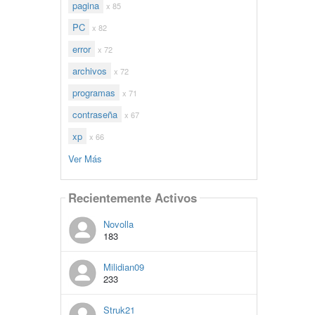
pagina
x 85
PC
x 82
error
x 72
archivos
x 72
programas
x 71
contraseña
x 67
xp
x 66
Ver Más
Recientemente Activos
Novolla
183
Milidian09
233
Struk21