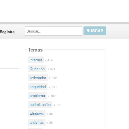
Buscar...
Registro
Temas
internet
x 414
Question
x 371
ordenador
x 252
seguridad
x 190
problema
x 182
optimización
x 122
windows
x 88
antivirus
x 86