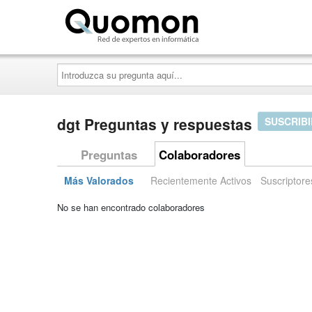
Quomon.es
Introduzca
su
pregunta
aquí...
dgt Preguntas y respuestas
SUSCRIB
Preguntas
Colaboradores
Más Valorados
Recientemente Activos
Suscriptore
No se han encontrado colaboradores