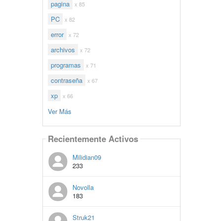
pagina
x 85
PC
x 82
error
x 72
archivos
x 72
programas
x 71
contraseña
x 67
xp
x 66
Ver Más
Recientemente Activos
Milidian09
233
Novolla
183
Struk21