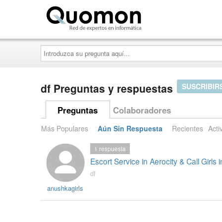
Quomon.es
Introduzca
su
pregunta
aquí...
df Preguntas y respuestas
SUSCRIBIR
Preguntas
Colaboradores
Más Populares
Aún Sin Respuesta
Recientes
Acti
1
respuesta
Escort Service in Aerocity & Call Girl
df
anushkagirls