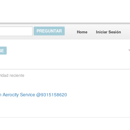
Home
Iniciar Sesión
SE
vidad reciente
s in Aerocity Service @9315158620