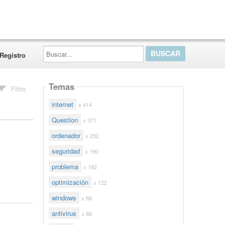
Buscar...
Registro
Temas
Filtro
internet
x 414
Question
x 371
ordenador
x 252
seguridad
x 190
problema
x 182
optimización
x 122
windows
x 88
antivirus
x 86