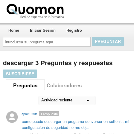
Quomon.es
Home
Iniciar Sesión
Registro
Introduzca
su
pregunta
aquí...
descargar 3 Preguntas y respuestas
SUSCRIBIRSE
Preguntas
Colaboradores
apm1975trofeus
1
respuesta
como puedo descargar un programa conversor en softonic, mi
configuracion de seguridad no me deja
seguridad 1
,
programas
,
programa 2
,
Virus
,
descargar 3
,
archivo