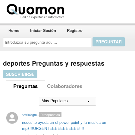
Quomon.es
Home
Iniciar Sesión
Registro
Introduzca
su
pregunta
aquí...
deportes Preguntas y respuestas
SUSCRIBIRSE
Preguntas
Colaboradores
patriciagm3390
0
respuestas
necesito ayuda cn el power point y la musica en
mp3!!!URGENTEEEEEEEEEEE!!!!
musica
,
deportes
,
estudios