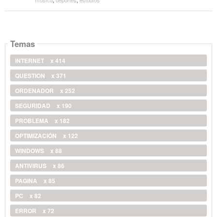
Temas
INTERNET
x 414
QUESTION
x 371
ORDENADOR
x 252
SEGURIDAD
x 190
PROBLEMA
x 182
OPTIMIZACIÓN
x 122
WINDOWS
x 88
ANTIVIRUS
x 86
PAGINA
x 85
PC
x 82
ERROR
x 72