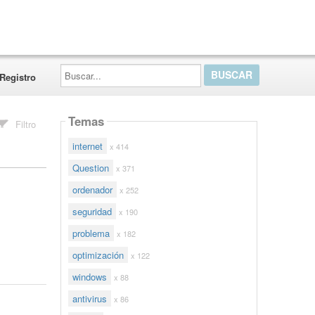
Buscar...
Registro
Temas
Filtro
internet
x 414
Question
x 371
ordenador
x 252
seguridad
x 190
problema
x 182
optimización
x 122
windows
x 88
antivirus
x 86