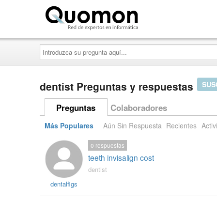
Quomon.es
Introduzca
su
pregunta
aquí...
dentist Preguntas y respuestas
SUS
Preguntas
Colaboradores
Más Populares
Aún Sin Respuesta
Recientes
Activ
0
respuestas
teeth invisalign cost
dentist
dentalfigs