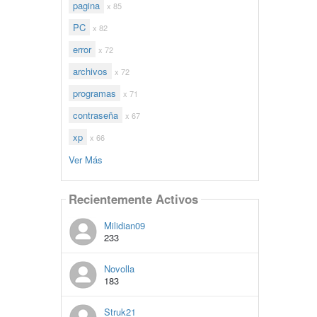
pagina
x 85
PC
x 82
error
x 72
archivos
x 72
programas
x 71
contraseña
x 67
xp
x 66
Ver Más
Recientemente Activos
Milidian09
233
Novolla
183
Struk21