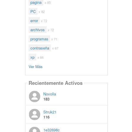
pagina
x 85
PC
x 82
error
x 72
archivos
x 72
programas
x 71
contraseña
x 67
xp
x 66
Ver Más
Recientemente Activos
Novolla
183
Struk21
116
1e32698c