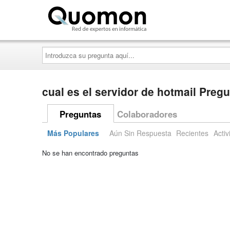
Quomon.es
Introduzca
su
pregunta
aquí...
cual es el servidor de hotmail Preg
Preguntas
Colaboradores
Más Populares
Aún Sin Respuesta
Recientes
Activ
No se han encontrado preguntas