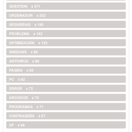
QUESTION
x 371
ORDENADOR
x 252
SEGURIDAD
x 190
PROBLEMA
x 182
OPTIMIZACIÓN
x 122
WINDOWS
x 88
ANTIVIRUS
x 86
PAGINA
x 85
PC
x 82
ERROR
x 72
ARCHIVOS
x 72
PROGRAMAS
x 71
CONTRASEÑA
x 67
XP
x 66