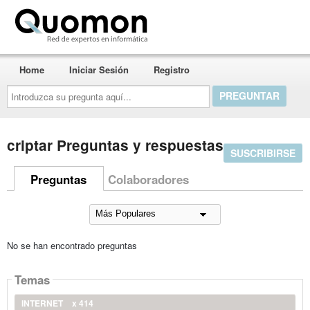
Quomon.es
Home
Iniciar Sesión
Registro
Introduzca
su
pregunta
aquí...
criptar Preguntas y respuestas
SUSCRIBIRSE
Preguntas
Colaboradores
No se han encontrado preguntas
Temas
INTERNET
x 414