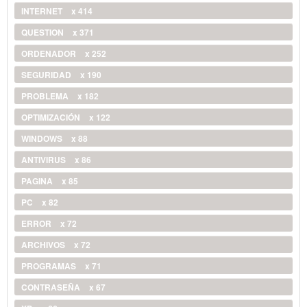
INTERNET
x 414
QUESTION
x 371
ORDENADOR
x 252
SEGURIDAD
x 190
PROBLEMA
x 182
OPTIMIZACIÓN
x 122
WINDOWS
x 88
ANTIVIRUS
x 86
PAGINA
x 85
PC
x 82
ERROR
x 72
ARCHIVOS
x 72
PROGRAMAS
x 71
CONTRASEÑA
x 67