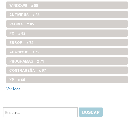
WINDOWS
x 88
ANTIVIRUS
x 86
PAGINA
x 85
PC
x 82
ERROR
x 72
ARCHIVOS
x 72
PROGRAMAS
x 71
CONTRASEÑA
x 67
XP
x 66
Ver Más
Buscar...