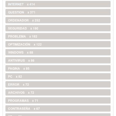
INTERNET
x 414
QUESTION
x 371
ORDENADOR
x 252
SEGURIDAD
x 190
PROBLEMA
x 182
OPTIMIZACIÓN
x 122
WINDOWS
x 88
ANTIVIRUS
x 86
PAGINA
x 85
PC
x 82
ERROR
x 72
ARCHIVOS
x 72
PROGRAMAS
x 71
CONTRASEÑA
x 67