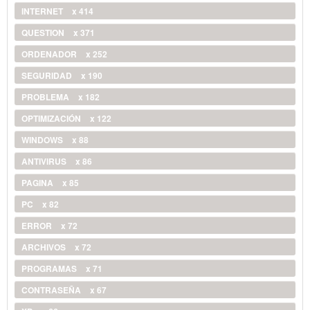
INTERNET
x 414
QUESTION
x 371
ORDENADOR
x 252
SEGURIDAD
x 190
PROBLEMA
x 182
OPTIMIZACIÓN
x 122
WINDOWS
x 88
ANTIVIRUS
x 86
PAGINA
x 85
PC
x 82
ERROR
x 72
ARCHIVOS
x 72
PROGRAMAS
x 71
CONTRASEÑA
x 67