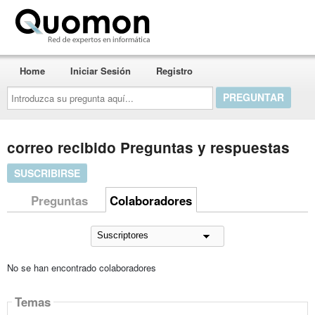
Quomon.es
Home
Iniciar Sesión
Registro
Introduzca
su
pregunta
aquí...
correo recibido Preguntas y respuestas
SUSCRIBIRSE
Preguntas
Colaboradores
No se han encontrado colaboradores
Temas