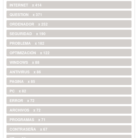
INTERNET
x 414
QUESTION
x 371
ORDENADOR
x 252
SEGURIDAD
x 190
PROBLEMA
x 182
OPTIMIZACIÓN
x 122
WINDOWS
x 88
ANTIVIRUS
x 86
PAGINA
x 85
PC
x 82
ERROR
x 72
ARCHIVOS
x 72
PROGRAMAS
x 71
CONTRASEÑA
x 67