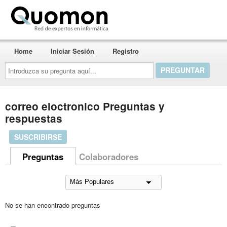
Quomon.es
Home
Iniciar Sesión
Registro
Introduzca
su
pregunta
aquí...
correo eloctronico Preguntas y
respuestas
SUSCRIBIRSE
Preguntas
Colaboradores
No se han encontrado preguntas