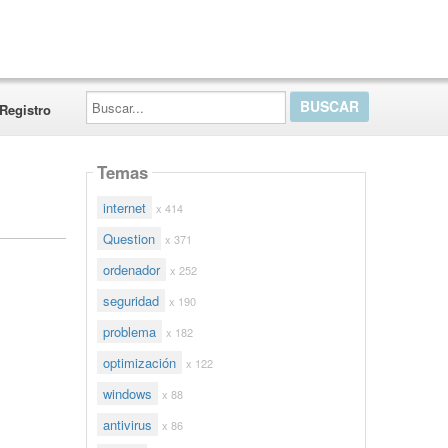
Buscar...
Registro
Temas
internet
x 414
Question
x 371
ordenador
x 252
seguridad
x 190
problema
x 182
optimización
x 122
windows
x 88
antivirus
x 86