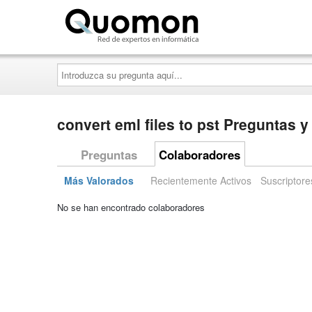
Quomon.es
Introduzca
su
pregunta
aquí...
convert eml files to pst Preguntas 
Preguntas
Colaboradores
Más Valorados
Recientemente Activos
Suscriptore
No se han encontrado colaboradores