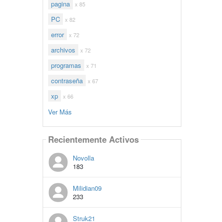
pagina
x 85
PC
x 82
error
x 72
archivos
x 72
programas
x 71
contraseña
x 67
xp
x 66
Ver Más
Recientemente Activos
Novolla
183
Milidian09
233
Struk21