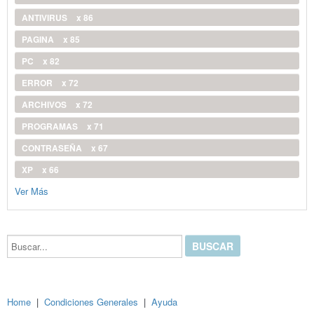
ANTIVIRUS
x 86
PAGINA
x 85
PC
x 82
ERROR
x 72
ARCHIVOS
x 72
PROGRAMAS
x 71
CONTRASEÑA
x 67
XP
x 66
Ver Más
Buscar...
Home
|
Condiciones Generales
|
Ayuda