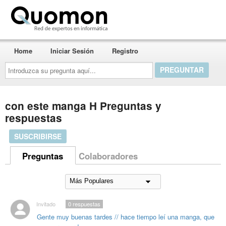
Quomon.es
Home
Iniciar Sesión
Registro
Introduzca
su
pregunta
aquí...
con este manga H Preguntas y
respuestas
SUSCRIBIRSE
Preguntas
Colaboradores
Invitado
0
respuestas
Gente muy buenas tardes // hace tiempo leí una manga, que