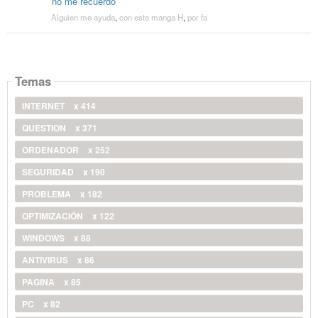
no me recuerdo
Alguien me ayuda
,
con este manga H
,
por fa
Temas
INTERNET
x 414
QUESTION
x 371
ORDENADOR
x 252
SEGURIDAD
x 190
PROBLEMA
x 182
OPTIMIZACIÓN
x 122
WINDOWS
x 88
ANTIVIRUS
x 86
PAGINA
x 85
PC
x 82