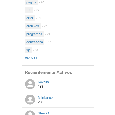
pagina
x 85
PC
x 82
error
x 72
archivos
x 72
programas
x 71
contraseña
x 67
xp
x 66
Ver Más
Recientemente Activos
Novolla
183
Milidian09
233
Struk21