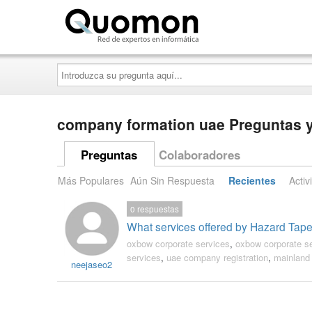
Quomon.es
Introduzca
su
pregunta
aquí...
company formation uae Preguntas y
Preguntas
Colaboradores
Más Populares
Aún Sin Respuesta
Recientes
Activ
0
respuestas
What services offered by Hazard Tape
oxbow corporate services
,
oxbow corporate s
services
,
uae company registration
,
mainland
neejaseo2