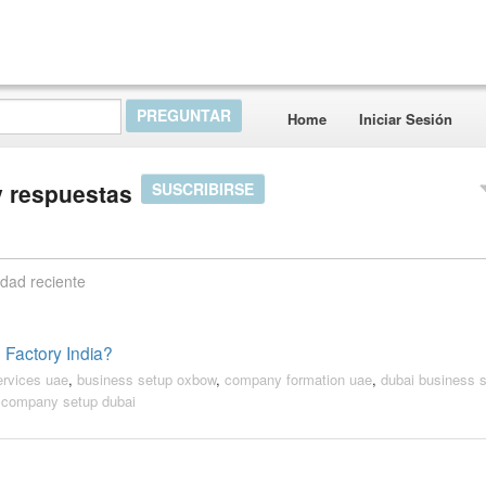
Home
Iniciar Sesión
 respuestas
SUSCRIBIRSE
idad reciente
 Factory India?
ervices uae
,
business setup oxbow
,
company formation uae
,
dubai business 
 company setup dubai