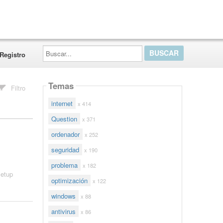
Buscar...
Registro
Temas
Filtro
internet
x 414
Question
x 371
ordenador
x 252
seguridad
x 190
problema
x 182
setup
optimización
x 122
windows
x 88
antivirus
x 86