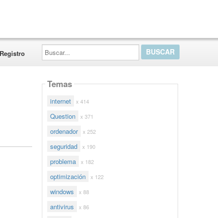
Buscar...
Registro
Temas
internet
x 414
Question
x 371
ordenador
x 252
seguridad
x 190
problema
x 182
optimización
x 122
windows
x 88
antivirus
x 86