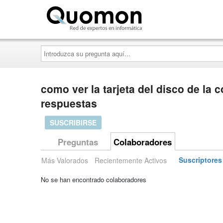
Quomon.es
Introduzca
su
pregunta
aquí...
como ver la tarjeta del disco de la
respuestas
SUSCRIBIRSE
Preguntas
Colaboradores
Más Valorados
Recientemente Activos
Suscriptores
No se han encontrado colaboradores