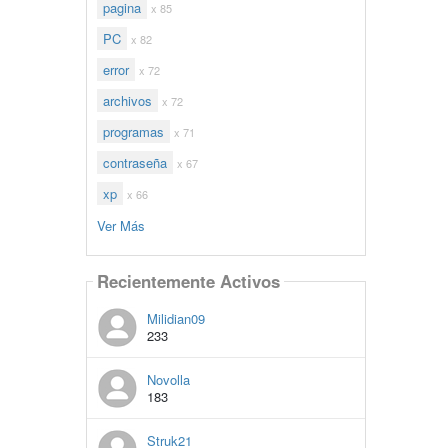
pagina
x 85
PC
x 82
error
x 72
archivos
x 72
programas
x 71
contraseña
x 67
xp
x 66
Ver Más
Recientemente Activos
Milidian09
233
Novolla
183
Struk21