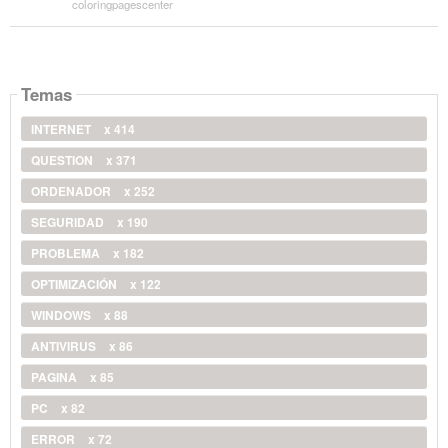
coloringpagescenter
Temas
INTERNET
x 414
QUESTION
x 371
ORDENADOR
x 252
SEGURIDAD
x 190
PROBLEMA
x 182
OPTIMIZACIÓN
x 122
WINDOWS
x 88
ANTIVIRUS
x 86
PAGINA
x 85
PC
x 82
ERROR
x 72