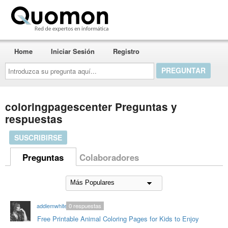
Quomon.es
Home
Iniciar Sesión
Registro
Introduzca
su
pregunta
aquí...
coloringpagescenter Preguntas y
respuestas
SUSCRIBIRSE
Preguntas
Colaboradores
addiemwhite
0
respuestas
Free Printable Animal Coloring Pages for Kids to Enjoy