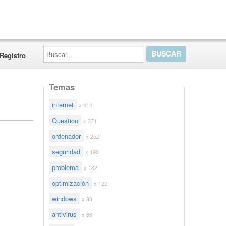
Buscar...
Registro
Temas
internet
x 414
Question
x 371
ordenador
x 252
seguridad
x 190
problema
x 182
optimización
x 122
windows
x 88
antivirus
x 86