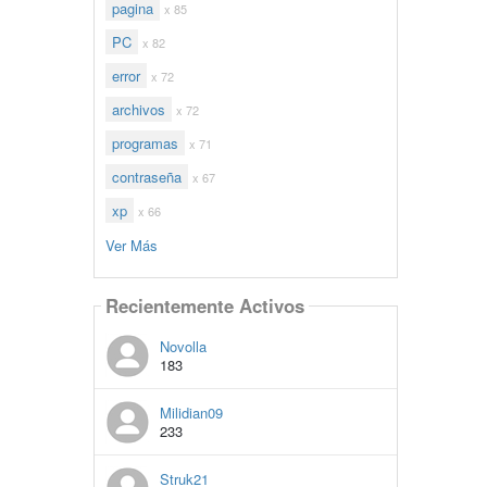
pagina
x 85
PC
x 82
error
x 72
archivos
x 72
programas
x 71
contraseña
x 67
xp
x 66
Ver Más
Recientemente Activos
Novolla
183
Milidian09
233
Struk21