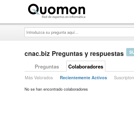
Quomon.es
Introduzca
su
pregunta
aquí...
cnac.biz Preguntas y respuestas
S
Preguntas
Colaboradores
Más Valorados
Recientemente Activos
Suscriptor
No se han encontrado colaboradores