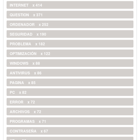
INTERNET
x 414
QUESTION
x 371
ORDENADOR
x 252
SEGURIDAD
x 190
PROBLEMA
x 182
OPTIMIZACIÓN
x 122
WINDOWS
x 88
ANTIVIRUS
x 86
PAGINA
x 85
PC
x 82
ERROR
x 72
ARCHIVOS
x 72
PROGRAMAS
x 71
CONTRASEÑA
x 67