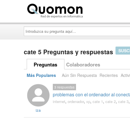
Quomon.es
Introduzca
su
pregunta
aquí...
cate 5 Preguntas y respuestas
SUSC
Preguntas
Colaboradores
Más Populares
Aún Sin Respuesta
Recientes
Activ
3
respuestas
problemas con el ordenador al conecta
internet
,
ordenador
,
xp
,
cate 1
,
cate 2
,
cate 3
iza