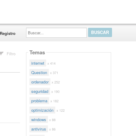
Buscar...
Registro
Temas
Filtro
internet
x 414
Question
x 371
ordenador
x 252
seguridad
x 190
problema
x 182
optimización
x 122
windows
x 88
antivirus
x 86