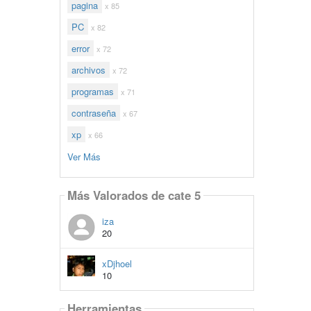
pagina
x 85
PC
x 82
error
x 72
archivos
x 72
programas
x 71
contraseña
x 67
xp
x 66
Ver Más
Más Valorados de cate 5
iza
20
xDjhoel
10
Herramientas