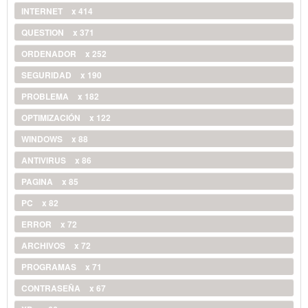
INTERNET
x 414
QUESTION
x 371
ORDENADOR
x 252
SEGURIDAD
x 190
PROBLEMA
x 182
OPTIMIZACIÓN
x 122
WINDOWS
x 88
ANTIVIRUS
x 86
PAGINA
x 85
PC
x 82
ERROR
x 72
ARCHIVOS
x 72
PROGRAMAS
x 71
CONTRASEÑA
x 67