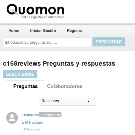
Quomon.es
Home
Iniciar Sesión
Registro
Introduzca
su
pregunta
aquí...
c168reviews Preguntas y respuestas
SUSCRIBIRSE
Preguntas
Colaboradores
c168reviews
0
respuestas
c168reviews
c168reviews