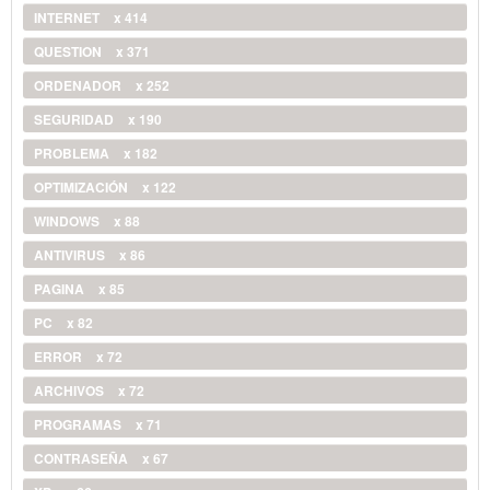
INTERNET
x 414
QUESTION
x 371
ORDENADOR
x 252
SEGURIDAD
x 190
PROBLEMA
x 182
OPTIMIZACIÓN
x 122
WINDOWS
x 88
ANTIVIRUS
x 86
PAGINA
x 85
PC
x 82
ERROR
x 72
ARCHIVOS
x 72
PROGRAMAS
x 71
CONTRASEÑA
x 67