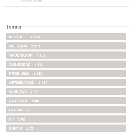
Temas
INTERNET
x 414
QUESTION
x 371
ORDENADOR
x 252
SEGURIDAD
x 190
PROBLEMA
x 182
OPTIMIZACIÓN
x 122
WINDOWS
x 88
ANTIVIRUS
x 86
PAGINA
x 85
PC
x 82
ERROR
x 72