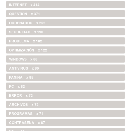
INTERNET
x 414
QUESTION
x 371
ORDENADOR
x 252
SEGURIDAD
x 190
PROBLEMA
x 182
OPTIMIZACIÓN
x 122
WINDOWS
x 88
ANTIVIRUS
x 86
PAGINA
x 85
PC
x 82
ERROR
x 72
ARCHIVOS
x 72
PROGRAMAS
x 71
CONTRASEÑA
x 67