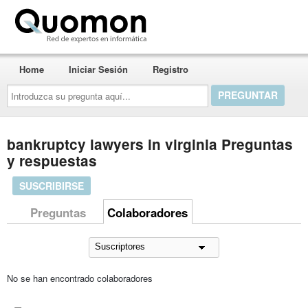
Quomon.es
Home
Iniciar Sesión
Registro
Introduzca
su
pregunta
aquí...
bankruptcy lawyers in virginia Preguntas
y respuestas
SUSCRIBIRSE
Preguntas
Colaboradores
No se han encontrado colaboradores