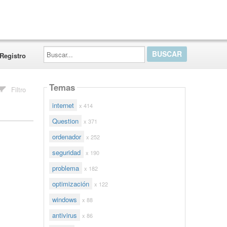
Buscar...
Registro
Temas
Filtro
internet
x 414
Question
x 371
ordenador
x 252
seguridad
x 190
problema
x 182
optimización
x 122
windows
x 88
antivirus
x 86