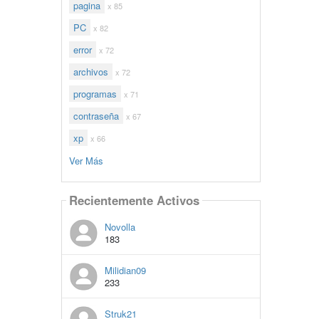
pagina
x 85
PC
x 82
error
x 72
archivos
x 72
programas
x 71
contraseña
x 67
xp
x 66
Ver Más
Recientemente Activos
Novolla
183
Milidian09
233
Struk21