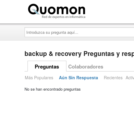
Quomon.es
Introduzca
su
pregunta
aquí...
backup & recovery Preguntas y res
Preguntas
Colaboradores
Más Populares
Aún Sin Respuesta
Recientes
Acti
No se han encontrado preguntas