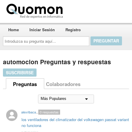
Quomon.es
Home
Iniciar Sesión
Registro
Introduzca
su
pregunta
aquí...
automocion Preguntas y respuestas
SUSCRIBIRSE
Preguntas
Colaboradores
alexribacamps
0
respuestas
los ventiladores del climatizador del volkswagen passat variant
no funciona
automocion