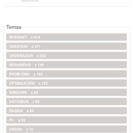
Temas
INTERNET
x 414
QUESTION
x 371
ORDENADOR
x 252
SEGURIDAD
x 190
PROBLEMA
x 182
OPTIMIZACIÓN
x 122
WINDOWS
x 88
ANTIVIRUS
x 86
PAGINA
x 85
PC
x 82
ERROR
x 72