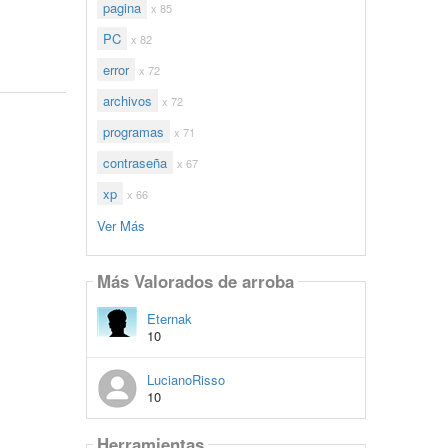
pagina
x 85
PC
x 82
error
x 72
archivos
x 72
programas
x 71
contraseña
x 67
xp
x 66
Ver Más
Más Valorados de arroba
Eternak
10
LucianoRisso
10
Herramientas