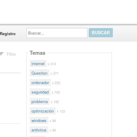
Buscar...
Registro
Temas
Filtro
internet
x 414
Question
x 371
ordenador
x 252
seguridad
x 190
problema
x 182
optimización
x 122
windows
x 88
antivirus
x 86