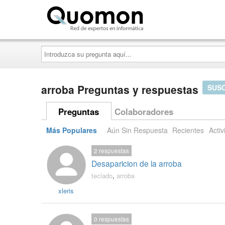
Quomon.es
Introduzca
su
pregunta
aquí...
arroba Preguntas y respuestas
SUSC
Preguntas
Colaboradores
Más Populares
Aún Sin Respuesta
Recientes
Activ
2
respuestas
Desaparicion de la arroba
teclado
,
arroba
xleris
0
respuestas