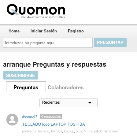
Quomon.es
Home
Iniciar Sesión
Registro
Introduzca
su
pregunta
aquí...
arranque Preguntas y respuestas
SUSCRIBIRSE
Preguntas
Colaboradores
diegopp17
0
respuestas
TECLADO loco LAPTOP TOSHIBA
problema
,
teclado
,
toshiba
,
Laptop
,
bios
,
Virus
,
pitido
,
arranque