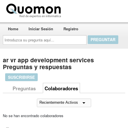
Quomon.es
Home
Iniciar Sesión
Registro
Introduzca
su
pregunta
aquí...
ar vr app development services
Preguntas y respuestas
SUSCRIBIRSE
Preguntas
Colaboradores
No se han encontrado colaboradores