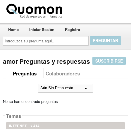
Quomon.es
Home
Iniciar Sesión
Registro
Introduzca
su
pregunta
aquí...
amor Preguntas y respuestas
SUSCRIBIRSE
Preguntas
Colaboradores
No se han encontrado preguntas
Temas
INTERNET
x 414