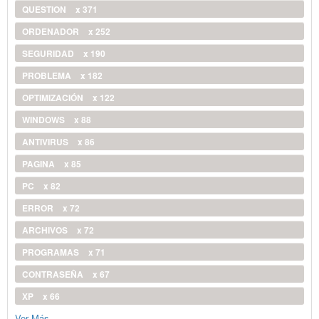
QUESTION
x 371
ORDENADOR
x 252
SEGURIDAD
x 190
PROBLEMA
x 182
OPTIMIZACIÓN
x 122
WINDOWS
x 88
ANTIVIRUS
x 86
PAGINA
x 85
PC
x 82
ERROR
x 72
ARCHIVOS
x 72
PROGRAMAS
x 71
CONTRASEÑA
x 67
XP
x 66
Ver Más