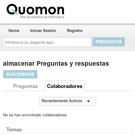
Quomon.es
Home
Iniciar Sesión
Registro
Introduzca
su
pregunta
aquí...
almacenar Preguntas y respuestas
SUSCRIBIRSE
Preguntas
Colaboradores
No se han encontrado colaboradores
Temas