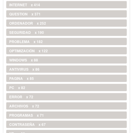
INTERNET
x 414
QUESTION
x 371
ORDENADOR
x 252
SEGURIDAD
x 190
PROBLEMA
x 182
OPTIMIZACIÓN
x 122
WINDOWS
x 88
ANTIVIRUS
x 86
PAGINA
x 85
PC
x 82
ERROR
x 72
ARCHIVOS
x 72
PROGRAMAS
x 71
CONTRASEÑA
x 67