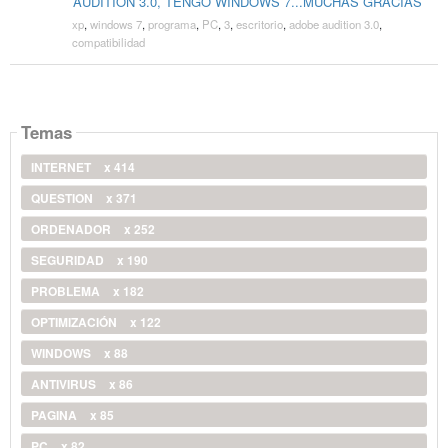
AUDITION 3.0, TENGO WINDOWS 7...MUCHAS GRACIAS
xp
,
windows 7
,
programa
,
PC
,
3
,
escritorio
,
adobe audition 3.0
,
compatibilidad
Temas
INTERNET
x 414
QUESTION
x 371
ORDENADOR
x 252
SEGURIDAD
x 190
PROBLEMA
x 182
OPTIMIZACIÓN
x 122
WINDOWS
x 88
ANTIVIRUS
x 86
PAGINA
x 85
PC
x 82