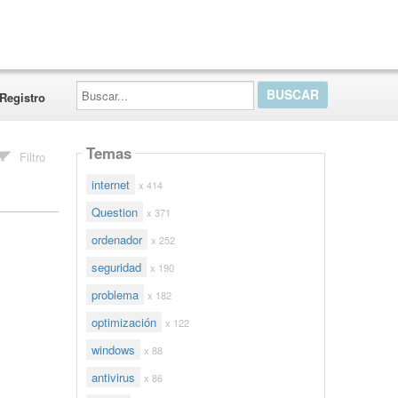
Buscar...
Registro
Temas
Filtro
internet
x 414
Question
x 371
ordenador
x 252
seguridad
x 190
problema
x 182
optimización
x 122
windows
x 88
antivirus
x 86