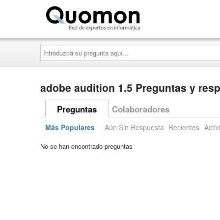
Quomon.es
Introduzca
su
pregunta
aquí...
adobe audition 1.5 Preguntas y res
Preguntas
Colaboradores
Más Populares
Aún Sin Respuesta
Recientes
Activ
No se han encontrado preguntas