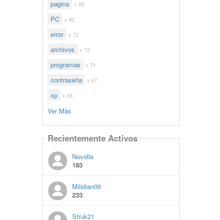
pagina
x 85
PC
x 82
error
x 72
archivos
x 72
programas
x 71
contraseña
x 67
xp
x 66
Ver Más
Recientemente Activos
Novolla
183
Milidian09
233
Struk21