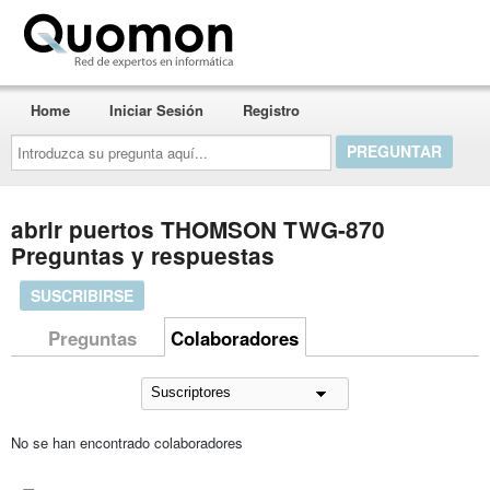
Quomon.es
Home
Iniciar Sesión
Registro
Introduzca
su
pregunta
aquí...
abrir puertos THOMSON TWG-870
Preguntas y respuestas
SUSCRIBIRSE
Preguntas
Colaboradores
No se han encontrado colaboradores