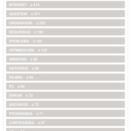
INTERNET
x 414
QUESTION
x 371
ORDENADOR
x 252
SEGURIDAD
x 190
PROBLEMA
x 182
OPTIMIZACIÓN
x 122
WINDOWS
x 88
ANTIVIRUS
x 86
PAGINA
x 85
PC
x 82
ERROR
x 72
ARCHIVOS
x 72
PROGRAMAS
x 71
CONTRASEÑA
x 67