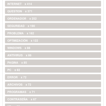
INTERNET
x 414
QUESTION
x 371
ORDENADOR
x 252
SEGURIDAD
x 190
PROBLEMA
x 182
OPTIMIZACIÓN
x 122
WINDOWS
x 88
ANTIVIRUS
x 86
PAGINA
x 85
PC
x 82
ERROR
x 72
ARCHIVOS
x 72
PROGRAMAS
x 71
CONTRASEÑA
x 67