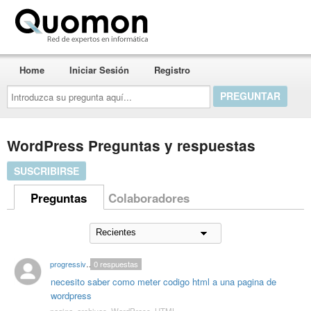
Quomon.es
Home
Iniciar Sesión
Registro
Introduzca
su
pregunta
aquí...
WordPress Preguntas y respuestas
SUSCRIBIRSE
Preguntas
Colaboradores
progressiverockmusic
0
respuestas
necesito saber como meter codigo html a una pagina de
wordpress
pagina
,
archivos
,
WordPress
,
HTML