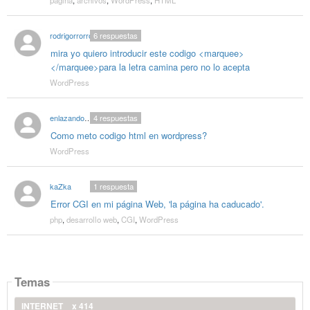
rodrigorrorro
6
respuestas
mira yo quiero introducir este codigo <marquee>
</marquee>para la letra camina pero no lo acepta
WordPress
enlazandoweb
4
respuestas
Como meto codigo html en wordpress?
WordPress
kaZka
1
respuesta
Error CGI en mi página Web, 'la página ha caducado'.
php
,
desarrollo web
,
CGI
,
WordPress
Temas
INTERNET
x 414