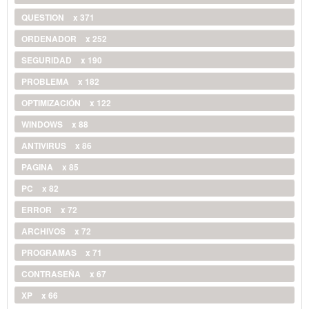
QUESTION
x 371
ORDENADOR
x 252
SEGURIDAD
x 190
PROBLEMA
x 182
OPTIMIZACIÓN
x 122
WINDOWS
x 88
ANTIVIRUS
x 86
PAGINA
x 85
PC
x 82
ERROR
x 72
ARCHIVOS
x 72
PROGRAMAS
x 71
CONTRASEÑA
x 67
XP
x 66