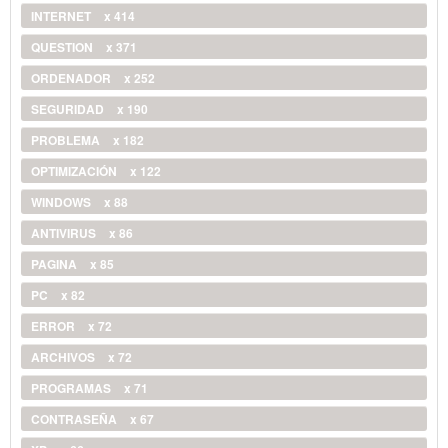
INTERNET
x 414
QUESTION
x 371
ORDENADOR
x 252
SEGURIDAD
x 190
PROBLEMA
x 182
OPTIMIZACIÓN
x 122
WINDOWS
x 88
ANTIVIRUS
x 86
PAGINA
x 85
PC
x 82
ERROR
x 72
ARCHIVOS
x 72
PROGRAMAS
x 71
CONTRASEÑA
x 67