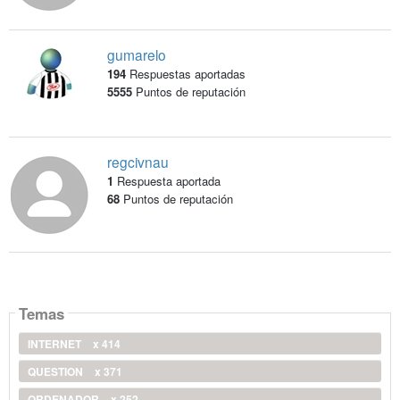
gumarelo
194
Respuestas aportadas
5555
Puntos de reputación
regcivnau
1
Respuesta aportada
68
Puntos de reputación
Temas
INTERNET
x 414
QUESTION
x 371
ORDENADOR
x 252