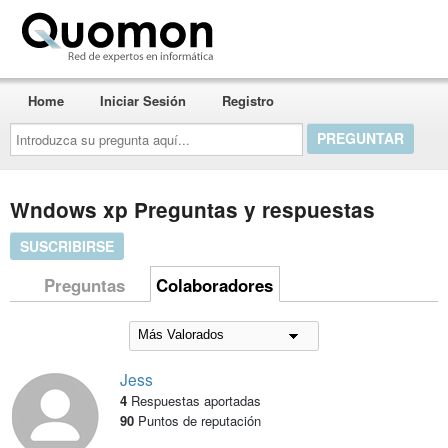
Quomon.es
Home
Iniciar Sesión
Registro
Introduzca
su
pregunta
aquí...
Wndows xp Preguntas y respuestas
SUSCRIBIRSE
Preguntas
Colaboradores
Jess
4
Respuestas aportadas
90
Puntos de reputación