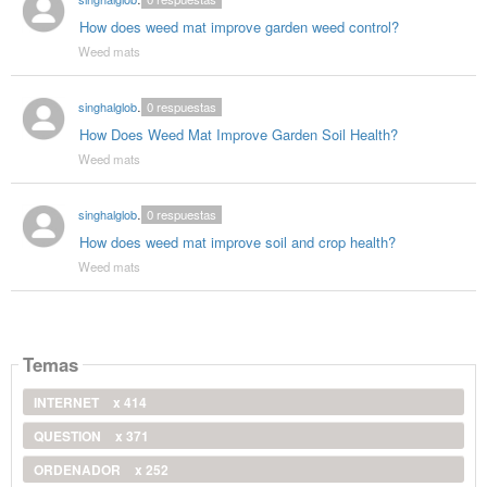
How does weed mat improve garden weed control?
Weed mats
singhalglobal78
0
respuestas
How Does Weed Mat Improve Garden Soil Health?
Weed mats
singhalglobal78
0
respuestas
How does weed mat improve soil and crop health?
Weed mats
Temas
INTERNET
x 414
QUESTION
x 371
ORDENADOR
x 252