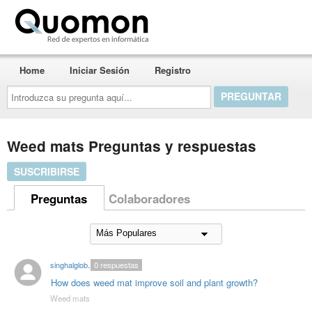
Quomon.es
Home
Iniciar Sesión
Registro
Introduzca
su
pregunta
aquí...
Weed mats Preguntas y respuestas
SUSCRIBIRSE
Preguntas
Colaboradores
singhalglobal78
0
respuestas
How does weed mat improve soil and plant growth?
Weed mats