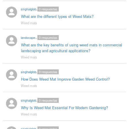
singhalglobal78
0
respuestas
What are the different types of Weed Mats?
Weed mats
landscapegeotextile001
0
respuestas
What are the key benefits of using weed mats in commercial
landscaping and agricultural applications?
Weed mats
singhalglobal78
0
respuestas
How Does Weed Mat Improve Garden Weed Control?
Weed mats
singhalglobal78
0
respuestas
Why Is Weed Mat Essential For Modern Gardening?
Weed mats
singhalglobal78
0
respuestas