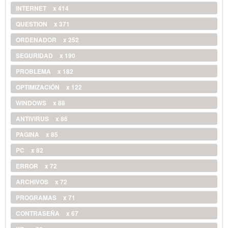
INTERNET
x 414
QUESTION
x 371
ORDENADOR
x 252
SEGURIDAD
x 190
PROBLEMA
x 182
OPTIMIZACIÓN
x 122
WINDOWS
x 88
ANTIVIRUS
x 86
PAGINA
x 85
PC
x 82
ERROR
x 72
ARCHIVOS
x 72
PROGRAMAS
x 71
CONTRASEÑA
x 67